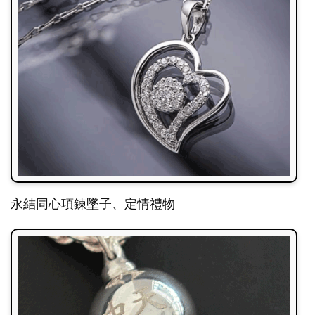
永結同心項鍊墜子、定情禮物