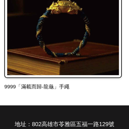
9999「滿載而歸-龍龜」手繩
地址：802高雄市苓雅區五福一路129號